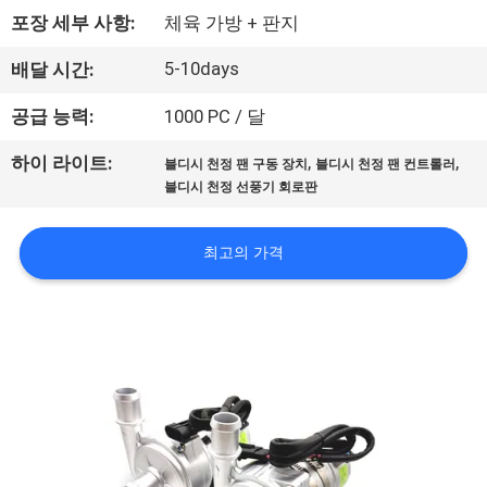
상
포장 세부 사항:
체육 가방 + 판지
회
5-10days
배달 시간:
사
공급 능력:
1000 PC / 달
소
,
,
하이 라이트:
블디시 천정 팬 구동 장치
블디시 천정 팬 컨트롤러
블디시 천정 선풍기 회로판
개
최고의 가격
공
장
투
어