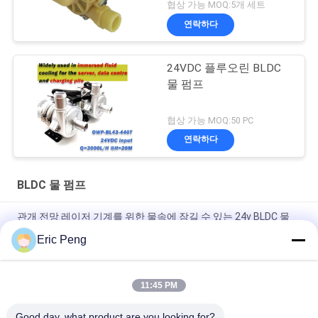
협상 가능 MOQ:5개 세트
연락하다
24VDC 플루오린 BLDC
물 펌프
협상 가능 MOQ:50 PC
연락하다
BLDC 물 펌프
관개 전망 레이저 기계를 위한 물속에 잠길 수 있는 24v BLDC 물
펌프
Eric Peng
자기력 전송과 20L 내지 30L Ｍ BLDC 물 펌프 12v
11:45 PM
커피 머신을 위한 7L Ｍ 소형 식품 등급 작은 BLDC 물 펌프 12V
24V
Good day, what product are you looking for?