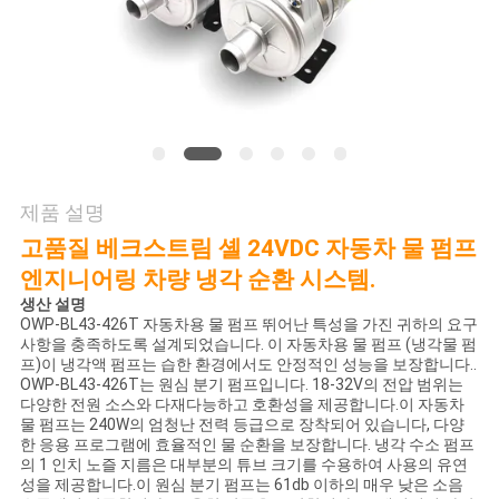
품
질
관
리
연
제품 설명
고품질 베크스트림 셸 24VDC 자동차 물 펌프
락
엔지니어링 차량 냉각 순환 시스템.
처
생산 설명
OWP-BL43-426T 자동차용 물 펌프 뛰어난 특성을 가진 귀하의 요구
사항을 충족하도록 설계되었습니다. 이 자동차용 물 펌프 (냉각물 펌
프)이 냉각액 펌프는 습한 환경에서도 안정적인 성능을 보장합니다..
뉴
OWP-BL43-426T는 원심 분기 펌프입니다. 18-32V의 전압 범위는
다양한 전원 소스와 다재다능하고 호환성을 제공합니다.이 자동차
스
물 펌프는 240W의 엄청난 전력 등급으로 장착되어 있습니다, 다양
한 응용 프로그램에 효율적인 물 순환을 보장합니다. 냉각 수소 펌프
의 1 인치 노즐 지름은 대부분의 튜브 크기를 수용하여 사용의 유연
성을 제공합니다.이 원심 분기 펌프는 61db 이하의 매우 낮은 소음