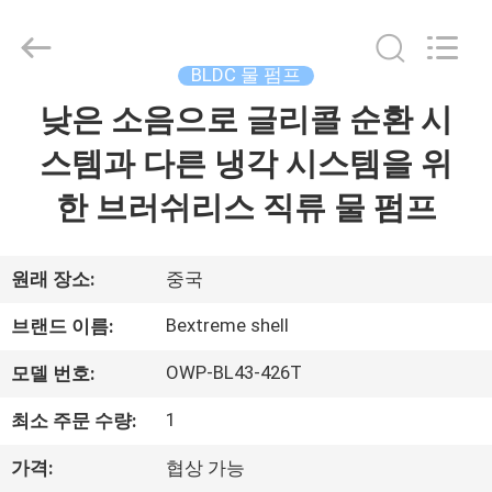
Copyright
©
2021
-
2026
BLDC 물 펌프
Changzhou
Bextreme
Shell
낮은 소음으로 글리콜 순환 시
홈
Motor
Technology
Co.,Ltd.
스템과 다른 냉각 시스템을 위
All
Rights
제
Reserved.
한 브러쉬리스 직류 물 펌프
품
소
원래 장소:
중국
개
Bextreme shell
브랜드 이름:
OWP-BL43-426T
모델 번호:
동
1
최소 주문 수량:
영
가격:
협상 가능