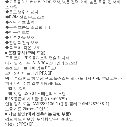
이
◆고효율의 브러쉬리스 DC 모터, 낮은 전력 소비, 높은 효율, 긴 서비
스 수명.
◆온도 범위가 넓다
트
◆PWM 신호 속도 조절
◆진단 신호 출력
맵
◆동속 흐름을 조절합니다.
◆반극성 보호
◆건조 가동 보호
◆전압 과전류 보호
개
◆ 과부하, 과온 보호
■ 운전 장치 (모터 포함)
인
구동 로터: PPS 플라스틱 캡슐화 자석
나사 및 견과류: SUS 304 스테인리스 스틸
정
운전 모터: 브러쉬 없는 DC 모터
모터 와이어 프레임:PPA GF
보
냉각 수소 펌프 하우징: 샌드 블래스팅 및 애노디제 + PE 분말 코팅과
함께 다이 주름 알루미늄 케이스.
브래킷: 강철
보
브래킷 링: US 304 스테인리스 스틸
IP68 등급에 기초한 방수 (en60529)
호
연결 장치 모델: AMP282106-1 (응용 플러그 AMP282088-1)
노즐 지름:25mm (1인치)
정
■ 기술 설명 (액과 접촉하는 관련 부품)
펌프 헤드 하우징: 주사형 알루미늄 합금
책
임펠러: PPS+GF