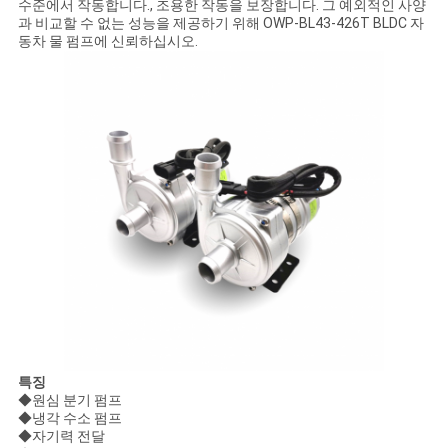
모
수준에서 작동합니다., 조용한 작동을 보장합니다. 그 예외적인 사양
과 비교할 수 없는 성능을 제공하기 위해 OWP-BL43-426T BLDC 자
든
동차 물 펌프에 신뢰하십시오.
케
이
스
견
적
요
청
특징
◆원심 분기 펌프
사
◆냉각 수소 펌프
◆자기력 전달