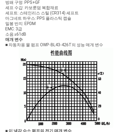
방패 구멍: PPS+GF
셰프 수갑: 카보룬덤 복합재료
셰프트: 스테인리스 스틸 (CR314) 셰프트
마그네트 하우스: PPS 플라스틱 캡슐
밀봉 반지: EPDM
EMC: 3급
소음:≤61dB
매개 변수
■ 자동차용 물 펌프 OWP-BL43-426T의 성능 매개 변수
■ 이 냉각 수소 펌프의 전기 매개 변수