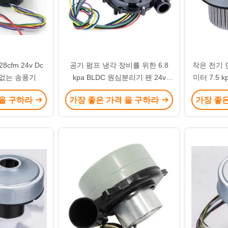
공기 펌프 냉각 장비를 위한 6.8
작은 전기 
 없는 송풍기
kpa BLDC 원심분리기 팬 24v
미터 7.5 k
300lpm명
심분리
 을 구하라
가장 좋은 가격 을 구하라
가장 좋