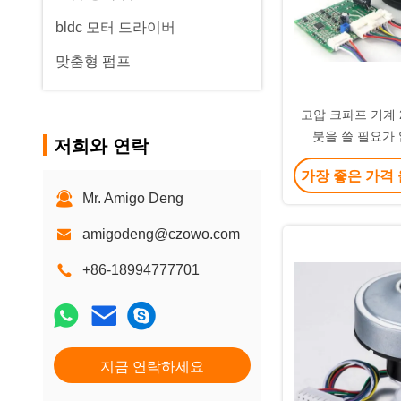
bldc 모터 드라이버
맞춤형 펌프
고압 크파프 기계 28cfm 24v Dc
붓을 쓸 필요가
저희와 연락
가장 좋은 가격
Mr. Amigo Deng
amigodeng@czowo.com
+86-18994777701
지금 연락하세요