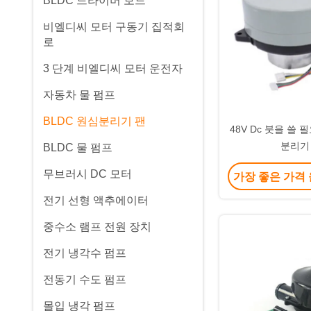
BLDC 드라이버 보드
비엘디씨 모터 구동기 집적회
로
3 단계 비엘디씨 모터 운전자
자동차 물 펌프
BLDC 원심분리기 팬
48V Dc 붓을 쓸
분리기
BLDC 물 펌프
무브러시 DC 모터
가장 좋은 가격
전기 선형 액추에이터
중수소 램프 전원 장치
전기 냉각수 펌프
전동기 수도 펌프
몰입 냉각 펌프