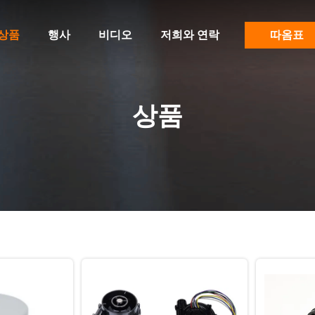
상품
행사
비디오
저희와 연락
따옴표
상품