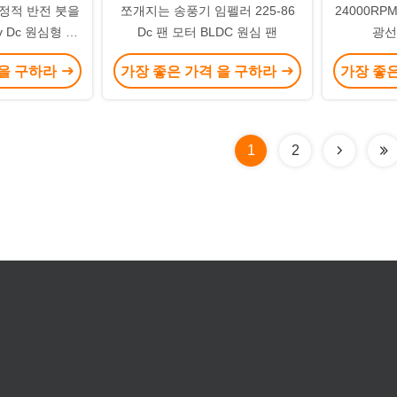
긍정적 반전 붓을
쪼개지는 송풍기 임펠러 225-86
24000RP
v Dc 원심형 송
Dc 팬 모터 BLDC 원심 팬
광선
 을 구하라
가장 좋은 가격 을 구하라
가장 좋
1
2