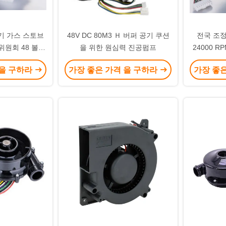
기 가스 스토브
48V DC 80M3 Ｈ 버퍼 공기 쿠션
전국 조정
위원회 48 볼트
을 위한 원심력 진공펌프
24000 R
분리기 팬
 을 구하라
가장 좋은 가격 을 구하라
가장 좋