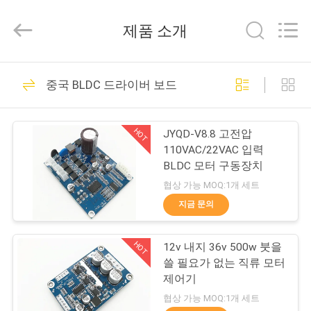
Copyright
©
2021
제품 소개
-
2026
Changzhou
Bextreme
Shell
홈
191
Motor
중국 BLDC 드라이버 보드
Technology
Co.,Ltd.
All
BLDC 드라이버 보드
Rights
제
Reserved.
HOT
JYQD-V8.8 고전압
품
110VAC/22VAC 입력
BLDC 모터 구동장치
소
협상 가능 MOQ:1개 세트
개
지금 문의
36
비엘디씨 모터 구동
HOT
12v 내지 36v 500w 붓을
동
쓸 필요가 없는 직류 모터
기 집적회로
영
제어기
협상 가능 MOQ:1개 세트