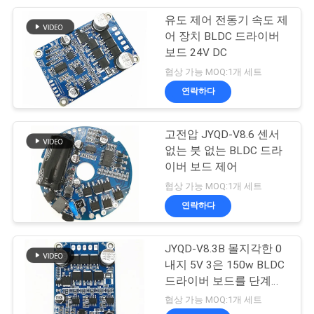
이
유도 제어 전동기 속도 제
14
트
어 장치 BLDC 드라이버
중수소 램프 전원 장
보드 24V DC
맵
협상 가능 MOQ:1개 세트
치
연락하다
개
고전압 JYQD-V8.6 센서
인
없는 붓 없는 BLDC 드라
정
이버 보드 제어
31
협상 가능 MOQ:1개 세트
보
연락하다
전기 냉각수 펌프
보
JYQD-V8.3B 몰지각한 0
호
내지 5V 3은 150w BLDC
정
드라이버 보드를 단계적
으로 시행합니다
협상 가능 MOQ:1개 세트
책