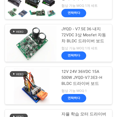
품
협상 가능 MOQ:1개 세트
질
연락하다
24
관
JYQD - V7.5E 36 내지
리
BLDC 원심분리기 팬
72VDC 3상 Mosfet 자동
차 BLDC 드라이버 보드
연
협상 가능 MOQ:1개 세트
연락하다
락
처
12V 24V 36VDC 15A
65
500W JYQD-V7.3E3-H
BLDC 드라이버 보드
뉴
BLDC 물 펌프
협상 가능 MOQ:1
스
연락하다
자율 학습 모터 드라이버