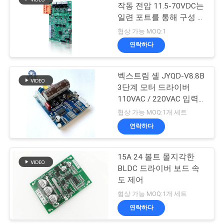
모
작동 전압 11.5-70VDC는
일련 포트를 통해 구성 될
든
57
수 있습니다
협상 가능 MOQ:1
케
연락하다
무브러시 DC 모터
이
벡스트림 셸 JYQD-V8.8B
스
3단계 모터 드라이버
110VAC / 220VAC 입력
센서 없는 Bldc 드라이버
견
협상 가능 MOQ:1개 세트
보드
연락하다
12
적
전기 선형 액추에이
요
15A 24 볼트 몰지각한
BLDC 드라이버 보드 속
터
청
도 제어
협상 가능 MOQ:1개 세트
사
연락하다