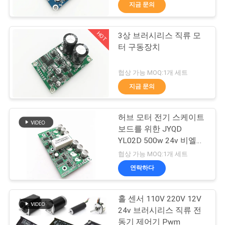
상
지금 문의
회
HOT
3상 브러시리스 직류 모
24
터 구동장치
사
3 단계 비엘디씨 모
소
협상 가능 MOQ:1개 세트
터 운전자
지금 문의
개
허브 모터 전기 스케이트
공
보드를 위한 JYQD
YL02D 500w 24v 비엘디
장
126
씨 모터 운전자
협상 가능 MOQ:1개 세트
투
연락하다
자동차 물 펌프
어
홀 센서 110V 220V 12V
24v 브러시리스 직류 전
동기 제어기 Pwm