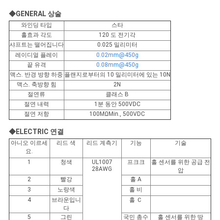
이
◆GENERAL 상술
트
와인딩 타입
스타
홀효과 각도
120 도 전기각
맵
샤프트는 떨어집니다
0.025 밀리미터
레이디얼 플레이
0.02mm@450g
끝 유격
0.08mm@450g
맥스. 반경 방향 하중
플랜지로부터의 10 밀리미터에 있는 10N
개
맥스. 축방향 힘
2N
절연류
클래스 B
인
절연 내력
1분 동안 500VDC
절연 저항
100MΩMin., 500VDC
정
◆ELECTRIC 연결
보
아니오 이르세
리드 색
리드 계측기
기능
기술
요.
보
1
청색
UL1007
프크크
홀 센서를 위한 공급 전
28AWG
압
호
2
빨강
홀 A
3
노랑색
홀 비
정
4
브라운입니
홀 Ｃ
다
책
5
그린
국민 총수
홀 센서를 위한 땅