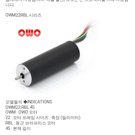
모
니다.
든
OWM22RBL 시리즈
케
이
스
견
적
요
모델들의 ◆INDICATIONS
청
OWM22 RBL 45
OWM : OWO 모터
22 : 모터 프레임 사이즈 : 측정 (밀리미터)
RBL : 둥근 브러쉬리스 모터
사
45 : 본체 길이