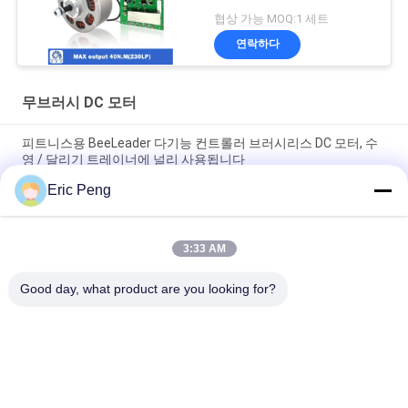
협상 가능 MOQ:1 세트
연락하다
무브러시 DC 모터
피트니스용 BeeLeader 다기능 컨트롤러 브러시리스 DC 모터, 수
영 / 달리기 트레이너에 널리 사용됩니다
Eric Peng
체육관에 대한 저항 모듈, 가슴 프레스 머신, 케이블 크로스 & 로빙
머신과 호환
3:33 AM
24VDC 주문형 3은 홀 센서와 57 밀리미터 Nema 23 비엘디씨 모
터를 단계적으로 시행합니다
Good day, what product are you looking for?
모든
비엘디씨 모터 구동
BLDC 드라이버 보드
기 집적회로