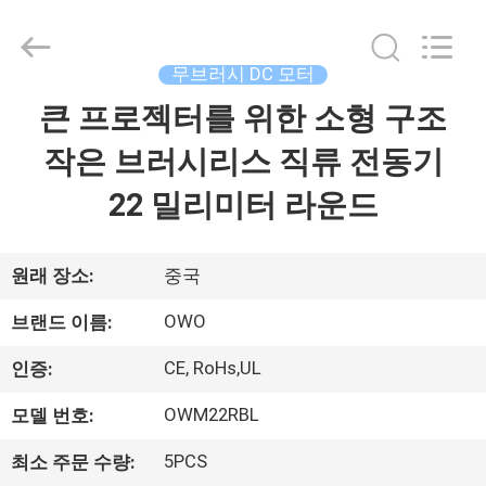
Copyright
©
2021
-
2026
무브러시 DC 모터
Changzhou
Bextreme
Shell
큰 프로젝터를 위한 소형 구조
홈
Motor
Technology
Co.,Ltd.
작은 브러시리스 직류 전동기
All
Rights
제
Reserved.
22 밀리미터 라운드
품
소
원래 장소:
중국
개
OWO
브랜드 이름:
CE, RoHs,UL
인증:
동
OWM22RBL
모델 번호:
영
5PCS
최소 주문 수량: