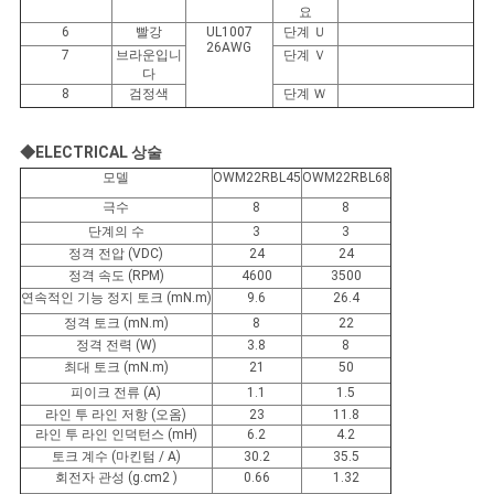
요
6
빨강
UL1007
단계 Ｕ
26AWG
7
브라운입니
단계 Ｖ
다
8
검정색
단계 Ｗ
◆ELECTRICAL 상술
모델
OWM22RBL45
OWM22RBL68
극수
8
8
단계의 수
3
3
정격 전압 (VDC)
24
24
정격 속도 (RPM)
4600
3500
연속적인 기능 정지 토크 (mN.m)
9.6
26.4
정격 토크 (mN.m)
8
22
정격 전력 (W)
3.8
8
최대 토크 (mN.m)
21
50
피이크 전류 (A)
1.1
1.5
라인 투 라인 저항 (오옴)
23
11.8
라인 투 라인 인덕턴스 (mH)
6.2
4.2
토크 계수 (마킨텀 / A)
30.2
35.5
회전자 관성 (g.cm2 )
0.66
1.32