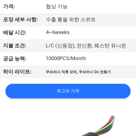
상
가격:
협상 가능
회
포장 세부 사항:
수출 통을 위한 스위트
사
4~6weeks
배달 시간:
소
지불 조건:
L/C (신용장), 전신환, 웨스턴 유니온
개
10000PCS/Month
공급 능력:
,
하이 라이트:
무브러시 직류 모터
무브러시 Dc 전동기
공
장
최고의 가격
투
어