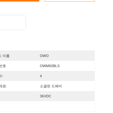
드 이름
OWO
번호
OWM60BLS
수:
4
재료:
소결된 드페비
36VDC