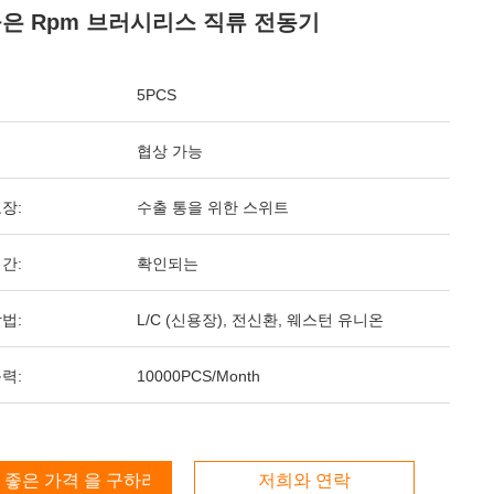
높은 Rpm 브러시리스 직류 전동기
5PCS
협상 가능
장:
수출 통을 위한 스위트
간:
확인되는
법:
L/C (신용장), 전신환, 웨스턴 유니온
력:
10000PCS/Month
 좋은 가격 을 구하라
저희와 연락