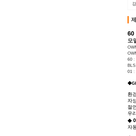
강
제
6
모델
OW
OW
60 
BL
01 
◆G
환경
자성
절연
우리
◆
자동