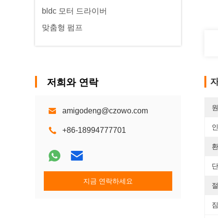
bldc 모터 드라이버
맞춤형 펌프
저희와 연락
자
원
amigodeng@czowo.com
+86-18994777701
환
단
지금 연락하세요
절
짐