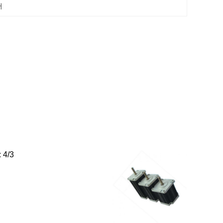
터
4/3