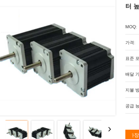
터 
MOQ:
가격:
표준 포
배달 기
지불 방
공급 능
가장