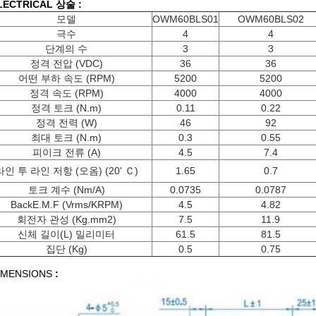
ECTRICAL 상술 :
모델
OWM60BLS01
OWM60BLS02
극수
4
4
단계의 수
3
3
정격 전압 (VDC)
36
36
어떤 부하 속도 (RPM)
5200
5200
정격 속도 (RPM)
4000
4000
정격 토크 (N.m)
0.11
0.22
정격 전력 (W)
46
92
최대 토크 (N.m)
0.3
0.55
피이크 전류 (A)
4.5
7.4
라인 투 라인 저항 (오옴) (20' Ｃ)
1.65
0.7
토크 계수 (Nm/A)
0.0735
0.0787
BackE.M.F (Vrms/KRPM)
4.5
4.82
회전자 관성 (Kg.mm2)
7.5
11.9
신체 길이(L) 밀리미터
61.5
81.5
집단 (Kg)
0.5
0.75
IMENSIONS
: