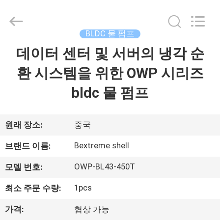
Copyright
©
2021
-
2026
BLDC 물 펌프
Changzhou
Bextreme
Shell
데이터 센터 및 서버의 냉각 순
홈
Motor
Technology
Co.,Ltd.
환 시스템을 위한 OWP 시리즈
All
Rights
제
Reserved.
bldc 물 펌프
품
소
원래 장소:
중국
개
Bextreme shell
브랜드 이름:
OWP-BL43-450T
모델 번호:
동
1pcs
최소 주문 수량:
영
가격:
협상 가능