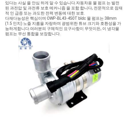
모
있다는 사실 을 안심 하게 알 수 있습니다.자동차용 물 펌프 는 발전
된 과전압 및 과전류 보호 메커니즘 을 포함 합니다, 전문적으로 잠재
든
적 인 급증 또는 과도한 전력 변동에 대한 보호.
다재다능성은 핵심이며 OWP-BL43-450T bldc 물 펌프는 38mm
케
(1.5 인치) 노즐 지름을 자랑하며 광범위한 튜브 크기와 호환성을 가
능하게합니다.여러분의 구체적인 요구사항이 무엇이든, 이 냉각물
이
펌프는 무선 통합을 보장합니다.
스
견
적
요
청
사