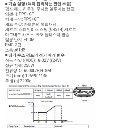
■ 기술 설명 (액과 접촉하는 관련 부품)
펌프 헤드 하우징: 주사형 알루미늄 합금
임펠러: PPS+GF
방패 구멍: PPS+GF
셰프 수갑: 카보룬덤 복합재료
셰프트: 스테인리스 스틸 (CR314) 셰프트
마그네트 하우스: PPS 플라스틱 캡슐
밀봉 반지: EPDM
EMC: 3급
소음:≤61dB
■ 냉각 수소 펌프의 전기 매개 변수
작동 전압 ((VDC):18-32V ((24V)
정규 전력: 250W
전류량: Q=6000L/H,H=8M
크기 (mm):195*90*145
무게 (g):2200g