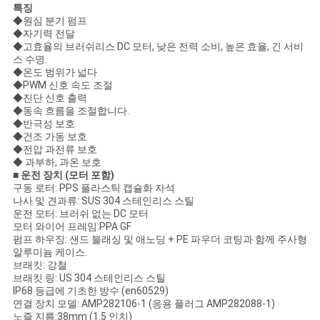
이
특징
◆원심 분기 펌프
트
◆자기력 전달
◆고효율의 브러쉬리스 DC 모터, 낮은 전력 소비, 높은 효율, 긴 서비
스 수명.
맵
◆온도 범위가 넓다
◆PWM 신호 속도 조절
◆진단 신호 출력
◆동속 흐름을 조절합니다.
개
◆반극성 보호
◆건조 가동 보호
인
◆전압 과전류 보호
◆ 과부하, 과온 보호
정
■ 운전 장치 (모터 포함)
구동 로터: PPS 플라스틱 캡슐화 자석
보
나사 및 견과류: SUS 304 스테인리스 스틸
운전 모터: 브러쉬 없는 DC 모터
보
모터 와이어 프레임:PPA GF
펌프 하우징: 샌드 블래싱 및 애노딩 + PE 파우더 코팅과 함께 주사형
알루미늄 케이스.
호
브래킷: 강철
브래킷 링: US 304 스테인리스 스틸
정
IP68 등급에 기초한 방수 (en60529)
연결 장치 모델: AMP282106-1 (응용 플러그 AMP282088-1)
책
노즐 지름:38mm (1.5 인치)