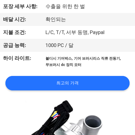
상
포장 세부 사항:
수출을 위한 한 벌
회
배달 시간:
확인되는
사
지불 조건:
L/C, T/T, 서부 동맹, Paypal
소
공급 능력:
1000 PC / 달
개
,
,
하이 라이트:
블디시 기어박스
기어 브러시리스 직류 전동기
무브러시 dc 장치 모터
공
최고의 가격
장
투
어