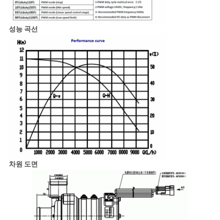
성능 곡선
차원 도면