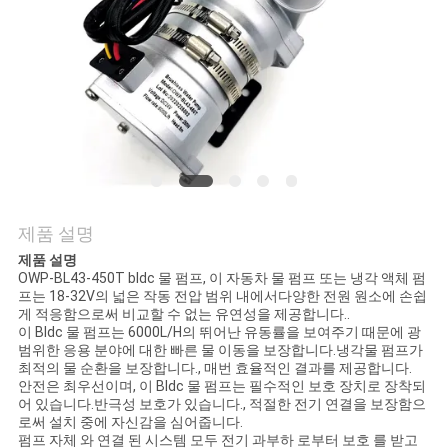
품
질
관
리
연
락
제품 설명
제품 설명
처
OWP-BL43-450T bldc 물 펌프, 이 자동차 물 펌프 또는 냉각 액체 펌
프는 18-32V의 넓은 작동 전압 범위 내에서다양한 전원 원소에 손쉽
게 적응함으로써 비교할 수 없는 유연성을 제공합니다..
이 Bldc 물 펌프는 6000L/H의 뛰어난 유동률을 보여주기 때문에 광
뉴
범위한 응용 분야에 대한 빠른 물 이동을 보장합니다.냉각물 펌프가
최적의 물 순환을 보장합니다., 매번 효율적인 결과를 제공합니다.
스
안전은 최우선이며, 이 Bldc 물 펌프는 필수적인 보호 장치로 장착되
어 있습니다.반극성 보호가 있습니다., 적절한 전기 연결을 보장함으
로써 설치 중에 자신감을 심어줍니다.
펌프 자체 와 연결 된 시스템 모두 전기 과부하 로부터 보호 를 받고