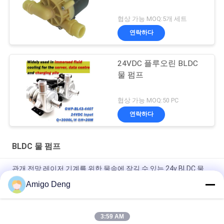
협상 가능 MOQ:5개 세트
연락하다
24VDC 플루오린 BLDC
물 펌프
협상 가능 MOQ:50 PC
연락하다
BLDC 물 펌프
관개 전망 레이저 기계를 위한 물속에 잠길 수 있는 24v BLDC 물
펌프
Amigo Deng
자기력 전송과 20L 내지 30L Ｍ BLDC 물 펌프 12v
3:59 AM
커피 머신을 위한 7L Ｍ 소형 식품 등급 작은 BLDC 물 펌프 12V