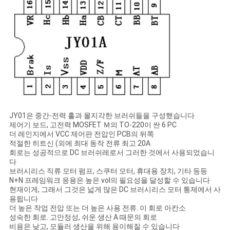
이
트
맵
개
인
JY01은 중간-전력 홀과 몰지각한 브러쉬들을 구성했습니다
정
제어기 보드, 고전력 MOSFET Ｍ의 TO-220이 싼 6 PC
더 레인지에서 VCC 제어판 전압인 PCB의 뒤쪽
보
적절한 히트신 (외에 최대 동작 전류 최고 20A
회로는 성공적으로 DC 브러쉬레로서 그러한 것에서 사용되었습니
다
보
브러시리스 직류 모터 펌프, 스쿠터 모터, 휴대용 장치, 기타 등등
N+N 프레임워크 응용은 높은 vol의 필요성을 달성할 수 있습니다
호
현재이게, 그래서 그것은 넓게 많은 DC 브러시리스 모터 통제에서 사
용됩니다
정
더 높은 작업 전압 또는 더 높은 사용 전류. 이 회로 아칸소
성숙한 회로. 고안정성, 쉬운 생산 A 때문의 회로
책
비용은 낮고, 모듈러 생산을 위해 용이해질 수 있습니다