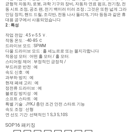
모
균형적 자동차, 로봇, 과학 기구와 장비, 자동차 연료 펌프, 전기창, 전
동 시트 조정, 공조 팬, 전기 백미러 미러 조정 ; 그것은 또한 넓게 그라
든
인딩 장치, 핸드 드릴, 조각반, 전동 나사 돌리개, 기타 등등과 같은 휴
대용 공구에서 사용되었습니다
케
2 : 특성
이
작업 전압 : 4.5 v-5.5 Ｖ.
작동 온도 : -40-85 Ｃ
스
드라이브 모드 : SPWM
다울 드라이브 모드 : 홀 세뇨르로 또는 몰지각합니다
적응성 모터 : 어떤 홀 모터 / 홀 모터.
스티어링 제어 : 부정적인 긍정적 /
견
부드러운 반전 : 예
속도 신호 : 예
과부하 방지 : 예
적
현재 폐쇄 고리 : 예
정전류 드라이브 : 예
요
블로킹 방지성 : 예
소프트 스타트 : 예
청
특별 기술 : JYKJ 충만 조건 안전 스타트 기능
속도 조정 : 선형
연 선도 기간 :선택적인 1 S,3 S,10S
사
SOP16 패키징