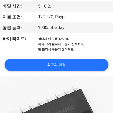
상
배달 시간:
5-10 일
회
T/T, L/C, Paypal
지불 조건:
사
1000sets/day
공급 능력:
소
,
하이 라이트:
블디시 팬 구동 장치 ic
,
폐쇄 고리 블디시 구동기 집적회로
개
팬 블디시 구동기 집적회로
공
최고의 가격
장
투
어