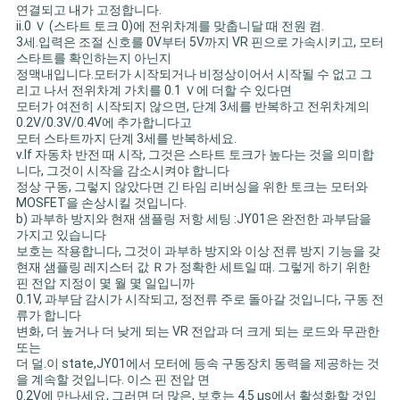
연결되고 내가 고정합니다.
ii.0 Ｖ (스타트 토크 0)에 전위차계를 맞춥니달 때 전원 켬.
3세.입력은 조절 신호를 0V부터 5V까지 VR 핀으로 가속시키고, 모터
스타트를 확인하는지 아닌지
정맥내입니다.모터가 시작되거나 비정상이어서 시작될 수 없고 그
리고 나서 전위차계 가치를 0.1 Ｖ에 더할 수 있다면
모터가 여전히 시작되지 않으면, 단계 3세를 반복하고 전위차계의
0.2V/0.3V/0.4V에 추가합니다고
모터 스타트까지 단계 3세를 반복하세요.
v.If 자동차 반전 때 시작, 그것은 스타트 토크가 높다는 것을 의미합
니다, 그것이 시작을 감소시켜야 합니다
정상 구동, 그렇지 않았다면 긴 타임 리버싱을 위한 토크는 모터와
MOSFET을 손상시킬 것입니다.
b) 과부하 방지와 현재 샘플링 저항 세팅 :JY01은 완전한 과부담을
가지고 있습니다
보호는 작용합니다, 그것이 과부하 방지와 이상 전류 방지 기능을 갖
현재 샘플링 레지스터 값 Ｒ가 정확한 세트일 때. 그렇게 하기 위한
핀 전압 지정이 몇 월 몇 일입니까
0.1V, 과부담 감시가 시작되고, 정전류 주로 돌아갈 것입니다, 구동 전
류가 합니다
변화, 더 높거나 더 낮게 되는 VR 전압과 더 크게 되는 로드와 무관한
또는
더 덜.이 state,JY01에서 모터에 등속 구동장치 동력을 제공하는 것
을 계속할 것입니다. 이스 핀 전압 면
0.2V에 만나세요, 그러면 더 많은, 보호는 4.5 μs에서 활성화할 것입