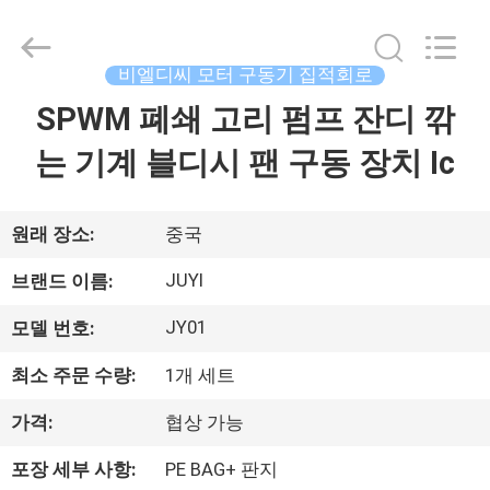
Copyright
©
2021
-
2026
비엘디씨 모터 구동기 집적회로
Changzhou
Bextreme
Shell
SPWM 폐쇄 고리 펌프 잔디 깎
홈
Motor
Technology
Co.,Ltd.
는 기계 블디시 팬 구동 장치 Ic
All
Rights
제
Reserved.
품
원래 장소:
중국
소
JUYI
브랜드 이름:
개
JY01
모델 번호:
최소 주문 수량:
1개 세트
동
가격:
협상 가능
영
포장 세부 사항:
PE BAG+ 판지