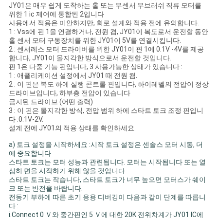
JY01은 매우 쉽게 도착하는 홀 또는 무센서 무브러쉬 직류 모터를
위한 1 ic 제어에 통합된 2입니다
사용에서 적용은 미안하지만, 회로 설계와 적용 전에 유의합니다.
1 : Vss에 핀 1을 연결하거나, 전원 켬, JY01이 복도로서 운전할 동안
홀 센서 모터 구동장치를 위한 JY01이 5V를 연결시킵니다.
2 : 센서레스 모터 드라이버를 위한 JY01이 핀 1에 0.1V -4V를 제공
합니다, JY01이 몰지각한 방식으로서 운전할 것입니다.
핀 1은 다중 기능 핀입니다, 3 사용가능한 상태가 있습니다 :
1 : 애플리케이션 설정에서 JY01 때 전원 켬.
2 : 이 핀은 복도 하에 실행 콘트롤 핀입니다, 하이레벨의 전압이 정상
드라이브입니다, 하부층 전압이 있습니다
금지된 드라이브 (어떤 출력)
3 : 이 핀은 몰지각한 방식, 전압 범위 하에 스타트 토크 조정 핀입니
다 :0.1V-2V.
설계 전에 JY01의 적용 상태를 확인하세요.
a) 토크 설정을 시작하세요 :시작 토크 설정은 센솔스 모터 시동, 더
에 중요합니다
스타트 토크는 모터 성능과 관련됩니다. 모터는 시작됩니다 또는 열
심히 면을 시작하기 위해 않을 것입니다
스타트 토크는 작습니다, 스타트 토크가 너무 높으면 모터스가 쉐이
크 또는 반전을 바랍니다.
전동기 부하에 따른 초기 응용 디버깅이 다음과 같이 단계를 따릅니
다 :
i.Connect 0 Ｖ와 중간핀인 5 Ｖ에 대한 20K 전위차계가 JY01 IC에