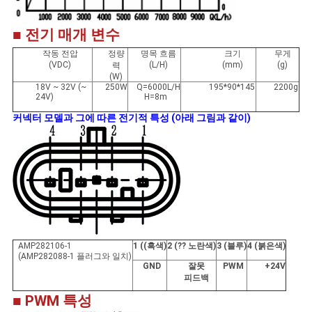
■ 전기 매개 변수
작동 전압
정량
명목 흐름
크기
무게
(VDC)
(L/H)
(mm)
(g)
력
(W)
18V ~ 32V (~
250W
Q=6000L/H
195*90*145
2200g
24V)
H=8m
커넥터 모델과 그에 따른 전기적 특성 (아래 그림과 같이)
AMP282106-1
1 ((흑색)
2 (?? 노란색)
3 (블루)
4 (붉은색)
(AMP282088-1 플러그와 일치)
GND
잘못
PWM
+24V
피드백
■ PWM 특성