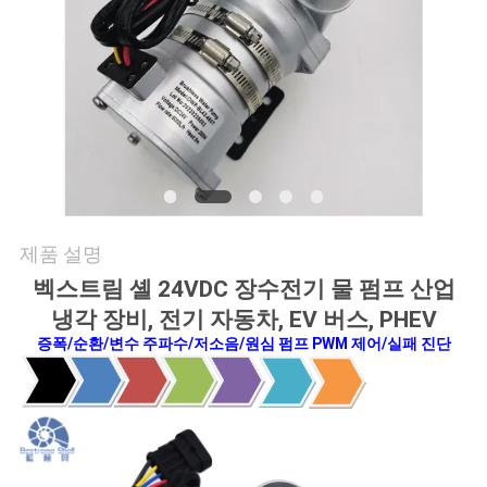
품
질
관
리
연
락
제품 설명
벡스트림 셸 24VDC 장수전기 물 펌프 산업
처
냉각 장비, 전기 자동차, EV 버스, PHEV
증폭/순환/변수 주파수/저소음/원심 펌프 PWM 제어/실패 진단
뉴
스