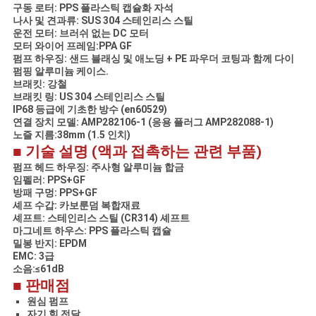
이
구동 로터: PPS 플라스틱 캡슐화 자석
나사 및 견과류: SUS 304 스테인리스 스틸
트
운전 모터: 브러쉬 없는 DC 모터
모터 와이어 프레임:PPA GF
펌프 하우징: 샌드 블래싱 및 애노딩 + PE 파우더 코팅과 함께 다이
맵
펌핑 알루미늄 케이스.
브래킷: 강철
브래킷 링: US 304 스테인리스 스틸
IP68 등급에 기초한 방수 (en60529)
개
연결 장치 모델: AMP282106-1 (응용 플러그 AMP282088-1)
노즐 지름:38mm (1.5 인치)
인
■ 기술 설명 (액과 접촉하는 관련 부품)
정
펌프 헤드 하우징: 주사형 알루미늄 합금
임펠러: PPS+GF
방패 구멍: PPS+GF
보
셰프 수갑: 카보룬덤 복합재료
셰프트: 스테인리스 스틸 (CR314) 셰프트
보
마그네트 하우스: PPS 플라스틱 캡슐
밀봉 반지: EPDM
호
EMC: 3급
소음:≤61dB
정
■ 판매점
원심 펌프
책
자기 힘 전달