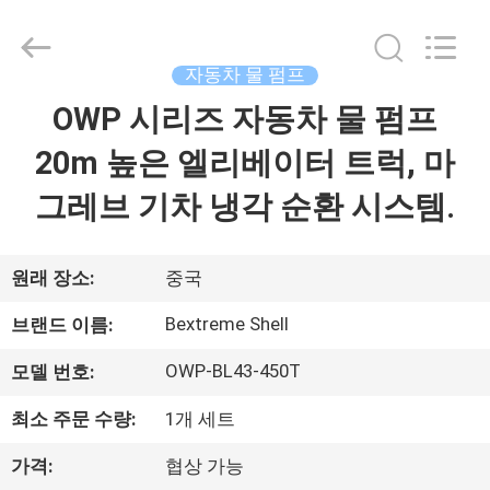
Copyright
©
2021
-
2026
자동차 물 펌프
Changzhou
Bextreme
Shell
OWP 시리즈 자동차 물 펌프
홈
Motor
Technology
Co.,Ltd.
20m 높은 엘리베이터 트럭, 마
All
Rights
제
Reserved.
그레브 기차 냉각 순환 시스템.
품
소
원래 장소:
중국
개
Bextreme Shell
브랜드 이름:
OWP-BL43-450T
모델 번호:
동
최소 주문 수량:
1개 세트
영
가격:
협상 가능