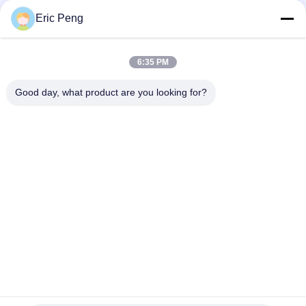
시스템
Eric Peng
전기 차량 하이브리드 버스 PHEV 냉각 시스템을 위한 24VDC 자동
차 EWP 냉각 수소 펌프
6:35 PM
고품질 베크스트림 셸 24VDC 자동차 물 펌프
Good day, what product are you looking for?
모든
비엘디씨 모터 구동
BLDC 드라이버 보드
기 집적회로
3 단계 비엘디씨 모
자동차 물 펌프
터 운전자
BLDC 원심분리기 팬
BLDC 물 펌프
전기 선형 액추에이
무브러시 DC 모터
터