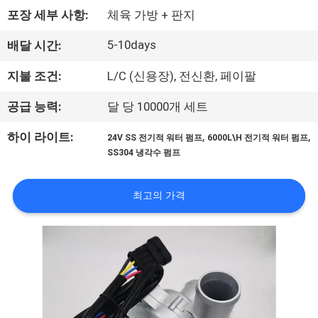
상
포장 세부 사항:
체육 가방 + 판지
회
5-10days
배달 시간:
사
지불 조건:
L/C (신용장), 전신환, 페이팔
소
공급 능력:
달 당 10000개 세트
개
,
,
하이 라이트:
24V SS 전기적 워터 펌프
6000L\H 전기적 워터 펌프
SS304 냉각수 펌프
공
최고의 가격
장
투
어