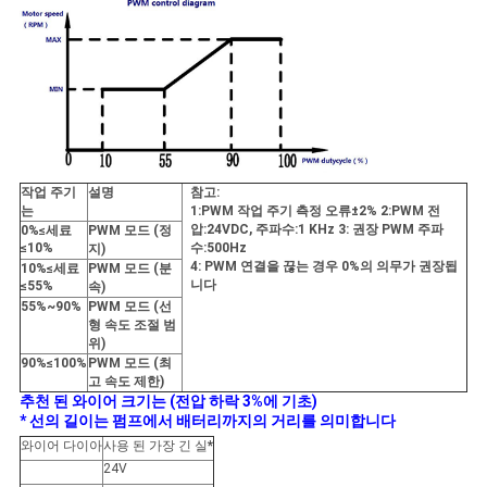
작업 주기
설명
참고:
는
1:PWM 작업 주기 측정 오류
±
2% 2:PWM 전
압:24VDC, 주파수:1 KHz 3: 권장 PWM 주파
0%≤세료
PWM 모드 (정
≤10%
수:500Hz
지)
4: PWM 연결을 끊는 경우 0%의 의무가 권장됩
10%≤세료
PWM 모드 (분
니다
≤55%
속)
55%~90%
PWM 모드 (선
형 속도 조절 범
위)
90%≤100%
PWM 모드 (최
고 속도 제한)
추천 된 와이어 크기는 (전압 하락 3%에 기초)
* 선의 길이는 펌프에서 배터리까지의 거리를 의미합니다
와이어 다이아
사용 된 가장 긴 실
*
24V