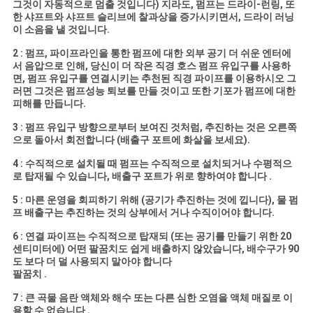
그것이 자동적으로 멈출 것입니다) 지라도, 펌프는 드라이-런링, 또
한 샤프트와 샤프트 슬리브에 찰과상을 증가시키면서, 드라이 러닝
이 소음을 낼 것입니다.
2 : 펌프, 파이프라인을 통한 펌프에 대한 외부 공기 더 쉬운 엔터에
서 음압으로 인해, 당신이 더 작은 직경 호스 펌프 유입구를 사용하
면, 펌프 유입구를 연결시키는 추천된 직경 파이프를 이용하시오 그
러면 그것은 펌프성능 퇴보를 만들 것이고 또한 기포가 펌프에 대한
피해를 만듭니다.
3 : 펌프 유입구 방향으로부터 보여진 것처럼, 추진하는 것은 오른쪽
으로 돌아서 회전합니다 (배출구 포트에 화살을 보세요).
4 : 수직적으로 설치될 때 펌프는 수직적으로 설치되거나 수평적으
로 탑재될 수 있습니다, 배출구 포트가 위로 향하여야 합니다 .
5 : 마른 운영을 회피하기 위해 (공기가 추진하는 것에 낍니다), 물 펌
프 배출구는 추진하는 것의 상부에서 거나 수직이어야 합니다.
6 : 연결 파이프는 수직적으로 탑재되 (또는 공기를 만들기 위한 20
센티미터에) 어떤 팔꿈치도 쉽게 배출하지 않았습니다, 배수구가 90
도 보다 더 덜 사용되지 말아야 합니다
팔꿈치 .
7 : 큰 곡물 음란 액체와 해수 또는 다른 심한 오염을 액체 매질로 이
용할 수 없습니다 .