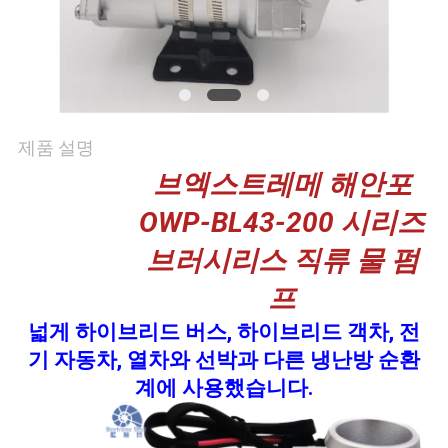
품
질
관
리
제품 설명
브엑스트레메 해안포
연
OWP-BL43-200 시리즈
락
브러시리스 직류 물 펌
처
프
넓게 하이브리드 버스, 하이브리드 객차, 전
뉴
기 자동차, 열차와 선박과 다른 냉난방 순환
스
계에 사용했습니다.