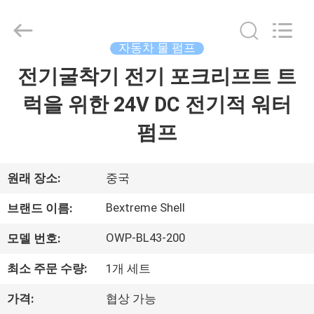
Copyright
©
2021
-
2026
자동차 물 펌프
Changzhou
Bextreme
Shell
전기굴착기 전기 포크리프트 트
홈
Motor
Technology
Co.,Ltd.
럭을 위한 24V DC 전기적 워터
All
Rights
제
Reserved.
펌프
품
소
원래 장소:
중국
개
Bextreme Shell
브랜드 이름:
OWP-BL43-200
모델 번호:
동
최소 주문 수량:
1개 세트
영
가격:
협상 가능