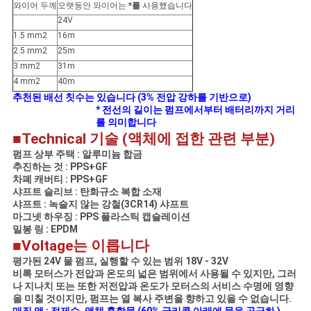
와이어 두께
오랫동안 와이어는
*를
사용했습니다
24V
1.5 mm2
16m
2.5 mm2
25m
3 mm2
31m
4 mm2
40m
추천된 배선 칫수는 있습니다 (3% 전압 강하를 기반으로)
* 전선의 길이는 펌프에서부터 배터리까지 거리
를 의미합니다
■Technical 기술 (액체에 접한 관련 부분)
펌프 상부 주택 : 알루미늄 합금
추진하는 것 : PPS+GF
차폐 캐버티 : PPS+GF
샤프트 슬리브 : 탄화규소 복합 소재
샤프트 : 녹슬지 않는 강철(3CR14) 샤프트
마그넷 하우징 : PPS 플라스틱 캡슐레이션
밀봉 링 : EPDM
■Voltage는 이릅니다
평가된 24V 물 펌프, 실행할 수 있는 범위 18V - 32V
비록 모터스가 전압과 온도의 넓은 범위에서 사용될 수 있지만, 그러
나 지나치 또는 또한 저전압과 온도가 모터스의 서비스 수명에 영향
을 미칠 것이지만, 펌프는 열 복사 주변을 향하고 있을 수 없습니다.
매질 액 : 정제수, 액체 혼합물 (60% 글리콜 아래에 물을 공급하 )