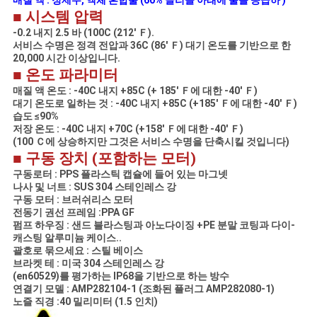
■ 시스템 압력
-0.2 내지 2.5 바 (100C (212' Ｆ).
서비스 수명은 정격 전압과 36C (86' Ｆ) 대기 온도를 기반으로 한
20,000 시간 이상입니다.
■ 온도 파라미터
매질 액 온도 : -40C 내지 +85C (+ 185' Ｆ에 대한 -40' Ｆ)
대기 온도로 일하는 것 : -40C 내지 +85C (+185' Ｆ에 대한 -40' Ｆ)
습도 ≤90%
저장 온도 : -40C 내지 +70C (+158' Ｆ에 대한 -40' Ｆ)
(100 Ｃ에 상승하지만 그것은 서비스 수명을 단축시킬 것입니다)
■ 구동 장치 (포함하는 모터)
구동로터 : PPS 플라스틱 캡슐에 들어 있는 마그넷
나사 및 너트 : SUS 304 스테인레스 강
구동 모터 : 브러쉬리스 모터
전동기 권선 프레임 :PPA GF
펌프 하우징 : 샌드 블라스팅과 아노다이징 +PE 분말 코팅과 다이-
캐스팅 알루미늄 케이스..
괄호로 묶으세요 : 스틸 베이스
브라켓 테 : 미국 304 스테인레스 강
(en60529)를 평가하는 IP68을 기반으로 하는 방수
연결기 모델 : AMP282104-1 (조화된 플러그 AMP282080-1)
노즐 직경 :40 밀리미터 (1.5 인치)