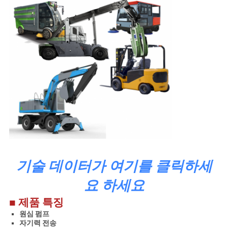
이
트
맵
개
인
정
보
보
기술 데이터가 여기를 클릭하세
요 하세요
호
■ 제품 특징
정
원심 펌프
책
자기력 전송