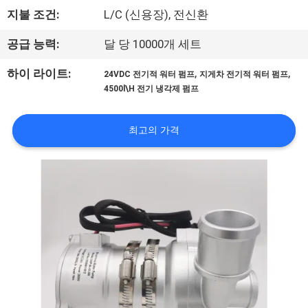
상
지불 조건:
L/C (신용장), 전신환
회
공급 능력:
달 당 10000개 세트
사
,
,
하이 라이트:
24VDC 전기적 워터 펌프
지게차 전기적 워터 펌프
4500l\H 전기 냉각제 펌프
소
개
최고의 가격
공
장
투
어