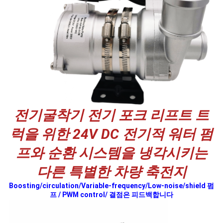
모
든
케
이
스
전기굴착기 전기 포크 리프트 트
견
럭을 위한 24V DC 전기적 워터 펌
적
프와 순환 시스템을 냉각시키는
요
다른 특별한 차량 축전지
청
Boosting/circulation/Variable-frequency/Low-noise/shield 펌
프 / PWM control/ 결점은 피드백합니다
사