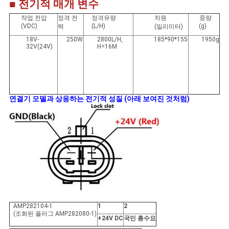
■ 전기적 매개 변수
작업 전압
정격 전
정격유량
차원
중량
(VDC)
(L/H)
(g)
력
(밀리미터)
18V-
250W
2800L/H,
185*90*155
1950g
32V(24V)
H=16M
연결기 모델과 상응하는 전기적 성질 (아래 보여진 것처럼)
AMP282104-1
1
2
(조화된 플러그 AMP282080-1)
+24V DC
국민 총수요