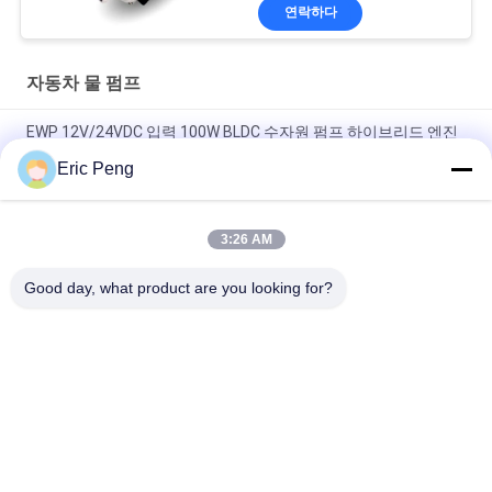
연락하다
자동차 물 펌프
EWP 12V/24VDC 입력 100W BLDC 수자원 펌프 하이브리드 엔진
시스템
Eric Peng
전기 차량 하이브리드 버스 PHEV 냉각 시스템을 위한 24VDC 자동
차 EWP 냉각 수소 펌프
3:26 AM
고품질 베크스트림 셸 24VDC 자동차 물 펌프
Good day, what product are you looking for?
모든
비엘디씨 모터 구동
BLDC 드라이버 보드
기 집적회로
3 단계 비엘디씨 모
자동차 물 펌프
터 운전자