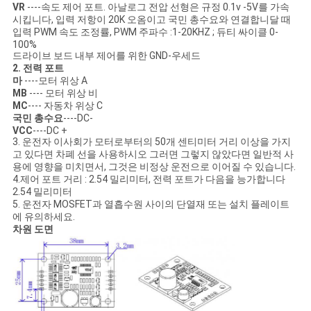
VR
----속도 제어 포트. 아날로그 전압 선형은 규정 0.1v -5V를 가속
시킵니다, 입력 저항이 20K 오옴이고 국민 총수요와 연결합니달 때
입력 PWM 속도 조정률, PWM 주파수 :1-20KHZ ; 듀티 싸이클 0-
100%
드라이브 보드 내부 제어를 위한 GND-우세드
2. 전력 포트
마
----모터 위상 A
MB
---- 모터 위상 비
MC
---- 자동차 위상 C
국민 총수요
----DC-
VCC
----DC +
3. 운전자 이사회가 모터로부터의 50개 센티미터 거리 이상을 가지
고 있다면 차폐 선을 사용하시오 그러면 그렇지 않았다면 일반적 사
용에 영향을 미치면서, 그것은 비정상 운전으로 이어질 수 있습니다.
4.제어 포트 거리 : 2.54 밀리미터, 전력 포트가 다음을 능가합니다
2.54 밀리미터
5. 운전자 MOSFET과 열흡수원 사이의 단열재 또는 설치 플레이트
에 유의하세요.
차원 도면