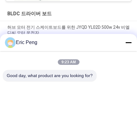
BLDC 드라이버 보드
허브 모터 전기 스케이트보드를 위한 JYQD YL02D 500w 24v 비엘
디씨 모터 운전자
Eric Peng
홀 센서 110V 220V 12V 24v 브러시리스 직류 전동기 제어기
Pwm
9:23 AM
JYQD - V7.5E 36 내지 72VDC 3상 Mosfet 자동차 BLDC 드라이버
보드
Good day, what product are you looking for?
모든
비엘디씨 모터 구동
BLDC 드라이버 보드
기 집적회로
3 단계 비엘디씨 모
자동차 물 펌프
터 운전자