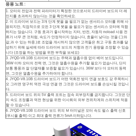
모
응용 노트 :
든
1. 모터의 전압과 전력 파라미터가 특정한 것으로서의 드라이버 보드의 더 레
인지를 초과하지 않는다는 것을 확인하세요.
2. 이 드라이버 보드는 3개 단계 붓을 쓸 필요가 없는 센서리스 모터를 위해 사
케
용되지만, 직접적으로 모든 3 단계 붓을 쓸 필요가 없는 센서리스 모터에 적합
하지는 않습니다. 구동 효과가 좋시작하는 지터, 반전, 자동차 noload 사용 전
이
류가 너무 큰 것처럼, 속도가 안정적이지 않습니다, 효율이 낮다는 것을 (그와
같,과 수 있는 하중.)로 조업을 개시하지 않으면 고객들은 최고 구동 효과를 달
스
성하기 위해 실세에 따라 드라이버 보드의 저항과 전기 용량을 조정할 수 있습
니다 (조정을 하는 방법을 위한 부착을 보세요)
3. JYQD-V8.10B 드라이버 보드는 주택과 열흡수원 없이 베어 보드입니다.
36W 이하 모터의 전력 면, 그것은 열흡수원을 추가할 필요가 없습니다, 단지
견
보통 통풍과 잘 단열재를 보증할 필요가 있습니다. 36W 보다 더 모터의 동력
면, 그것은 열흡수원을 추가하여야 합니다.
4. JYQD-V8.10B 드라이버 보드가 어떤 역회전 방지 연결 보호도 갖 주목하시
적
오 그러면 영구히 역전 극성 연결 면 그것은 드라이버 보드를 손상시킬 것입니
다.
요
5. 드라이버 보드 위의 5V 출력 포트는 접속 외부장치를 금지합니다. 그것은 단
지 속도 조정률과 역전 현상을 위한 이사회의 외부 전위차계와 스위치에 적용
청
할 수 있습니다.
6. JYQD-V8.10B 드라이버 보드 위의 Ｍ 터미널은 모터 속도 펄스 출력 신호
(푸시풀 출력) 이고 최대 출력 전류가 5mA 이하입니다.
사