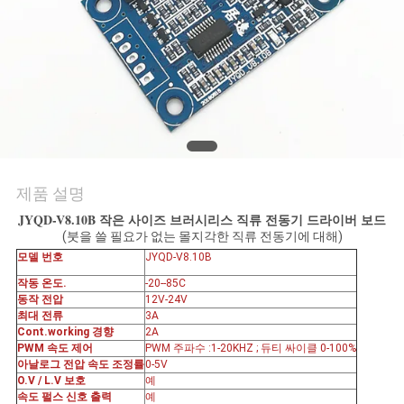
품
질
관
리
연
제품 설명
락
JYQD-V8.10B 작은 사이즈 브러시리스 직류 전동기 드라이버 보드
(붓을 쓸 필요가 없는 몰지각한 직류 전동기에 대해)
처
모델 번호
JYQD-V8.10B
작동 온도.
-20--85C
뉴
동작 전압
12V-24V
최대 전류
3A
Cont.working 경향
2A
스
PWM 속도 제어
PWM 주파수 :1-20KHZ ; 듀티 싸이클 0-100%
아날로그 전압 속도 조정률
0-5V
O.V / L.V 보호
예
속도 펄스 신호 출력
예