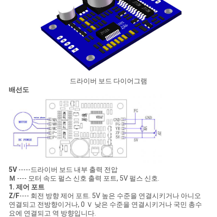
이
트
맵
개
드라이버 보드 다이어그램
배선도
인
정
보
보
5V
-----드라이버 보드 내부 출력 전압
호
Ｍ
---- 모터 속도 펄스 신호 출력 포트, 5V 펄스 신호.
1. 제어 포트
정
Z/F
---- 회전 방향 제어 포트. 5V 높은 수준을 연결시키거나 아니오
연결되고 전방향이거나, 0 Ｖ 낮은 수준을 연결시키거나 국민 총수
책
요에 연결되고 역 방향입니다.