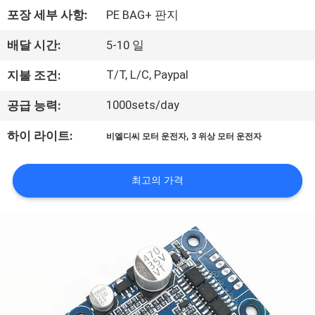
상
포장 세부 사항:
PE BAG+ 판지
회
배달 시간:
5-10 일
사
T/T, L/C, Paypal
지불 조건:
소
1000sets/day
공급 능력:
개
,
하이 라이트:
비엘디씨 모터 운전자
3 위상 모터 운전자
공
최고의 가격
장
투
어