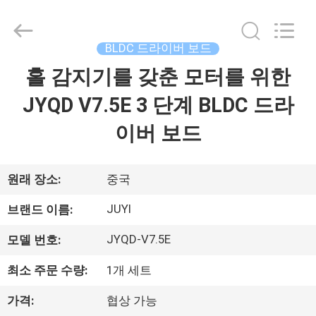
Copyright
©
2021
-
2026
BLDC 드라이버 보드
Changzhou
Bextreme
Shell
홀 감지기를 갖춘 모터를 위한
홈
Motor
Technology
Co.,Ltd.
JYQD V7.5E 3 단계 BLDC 드라
All
Rights
제
Reserved.
이버 보드
품
소
원래 장소:
중국
개
JUYI
브랜드 이름:
JYQD-V7.5E
모델 번호:
동
최소 주문 수량:
1개 세트
영
가격:
협상 가능