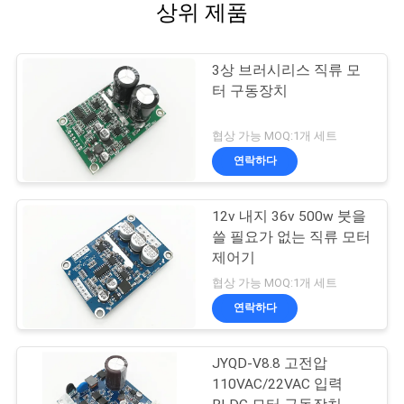
상위 제품
3상 브러시리스 직류 모
터 구동장치
협상 가능 MOQ:1개 세트
연락하다
12v 내지 36v 500w 붓을
쓸 필요가 없는 직류 모터
제어기
협상 가능 MOQ:1개 세트
연락하다
JYQD-V8.8 고전압
110VAC/22VAC 입력