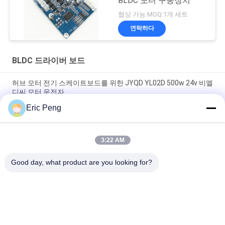
BLDC 모터 구동장치
협상 가능 MOQ:1개 세트
연락하다
BLDC 드라이버 보드
허브 모터 전기 스케이트보드를 위한 JYQD YL02D 500w 24v 비엘
디씨 모터 운전자
Eric Peng
홀 센서 110V 220V 12V 24v 브러시리스 직류 전동기 제어기
Pwm
3:22 AM
JYQD - V7.5E 36 내지 72VDC 3상 Mosfet 자동차 BLDC 드라이버
보드
Good day, what product are you looking for?
모든
비엘디씨 모터 구동
BLDC 드라이버 보드
기 집적회로