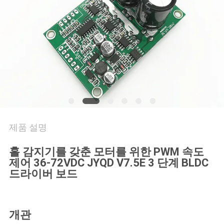
품
질
관
리
연
락
제품 설명
처
홀 감지기를 갖춘 모터를 위한 PWM 속도
제어 36-72VDC JYQD V7.5E 3 단계 BLDC
뉴
드라이버 보드
스
개관