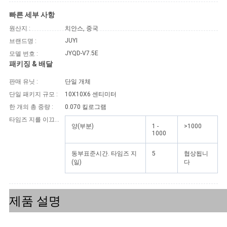
모
빠른 세부 사항
든
원산지 :
치안스, 중국
케
JUYI
브랜드명 :
JYQD-V7.5E
모델 번호 :
이
패키징 & 배달
스
판매 유닛 :
단일 개체
단일 패키지 규모 :
10X10X6 센티미터
한 개의 총 중량 :
0.070 킬로그램
견
타임즈 지를 이끄세요 :
양(부분)
1 -
>1000
적
1000
요
동부표준시간. 타임즈 지
5
협상됩니
(일)
다
청
제품 설명
사