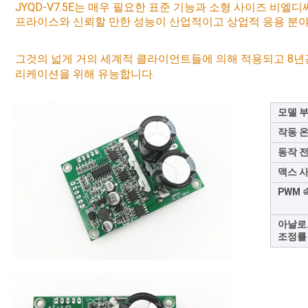
이
JYQD-V7.5E는 매우 필요한 표준 기능과 소형 사이즈 비엘
프라이스와 신뢰할 만한 성능이 산업적이고 상업적 응용 분야
트
그것의 넓게 거의 세계적 클라이언트들에 의해 적용되고 8년간
맵
리케이션을 위해 유능합니다.
개
모델 부
작동 
인
동작 
정
맥스 
보
PWM 
보
아날로
조정률
호
정
책