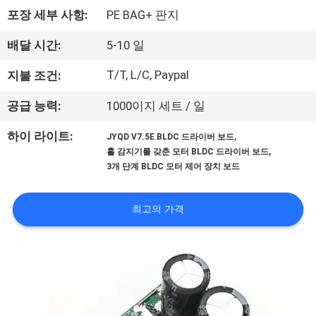
상
포장 세부 사항:
PE BAG+ 판지
회
배달 시간:
5-10 일
사
T/T, L/C, Paypal
지불 조건:
소
공급 능력:
1000이지 세트 / 일
개
,
하이 라이트:
JYQD V7.5E BLDC 드라이버 보드
,
홀 감지기를 갖춘 모터 BLDC 드라이버 보드
3개 단계 BLDC 모터 제어 장치 보드
공
장
최고의 가격
투
어